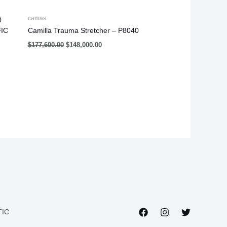
camas
0
FIC
Camilla Trauma Stretcher – P8040
$
177,600.00
$
148,000.00
TIC