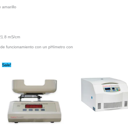
e amarillo
 21.8 mS/cm
s de funcionamiento con un pHímetro con
Original
Current
Sale!
price
price
was:
is:
$73,270.59.
$62,280.00.