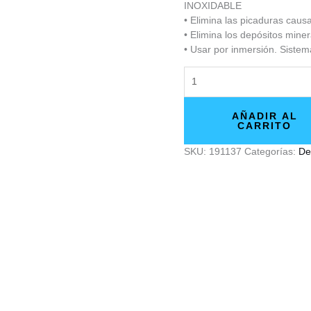
INOXIDABLE
• Elimina las picaduras caus
• Elimina los depósitos miner
• Usar por inmersión. Sistem
AÑADIR AL
CARRITO
SKU:
191137
Categorías:
De