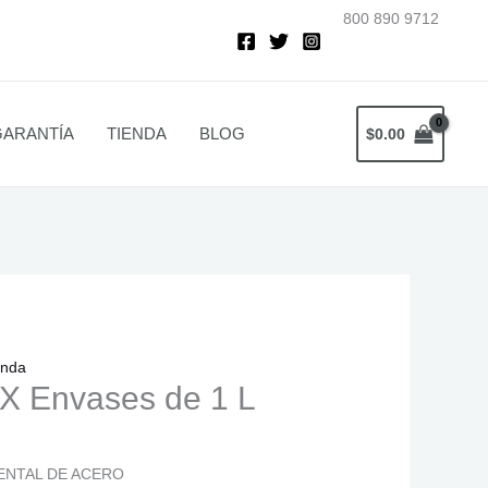
800 890 9712
75.
GARANTÍA
TIENDA
BLOG
$
0.00
enda
X Envases de 1 L
NTAL DE ACERO