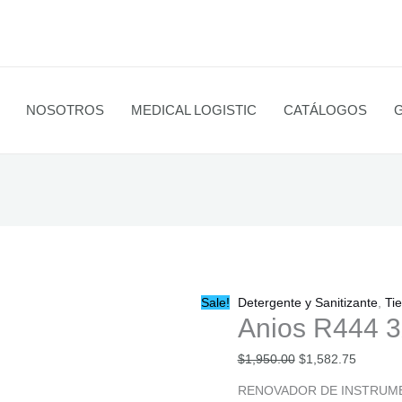
Anios
Original
Current
R444
price
price
3X
was:
is:
Envases
$1,950.00.
$1,582.
de
1
NOSOTROS
MEDICAL LOGISTIC
CATÁLOGOS
L
cantidad
Sale!
Detergente y Sanitizante
,
Ti
Anios R444 3
$
1,950.00
$
1,582.75
RENOVADOR DE INSTRUME