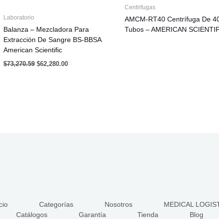
Centrifugas
Laboratorio
AMCM-RT40 Centrífuga De 4
Balanza – Mezcladora Para
Tubos – AMERICAN SCIENTI
Extracción De Sangre BS-BBSA
American Scientific
$
73,270.59
$
62,280.00
cio
Categorías
Nosotros
MEDICAL LOGIS
Catálogos
Garantía
Tienda
Blog