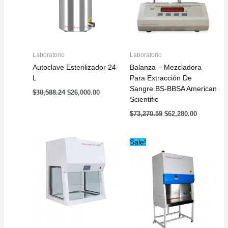
Laboratorio
Laboratorio
Autoclave Esterilizador 24
Balanza – Mezcladora
L
Para Extracción De
Sangre BS-BBSA American
$
30,588.24
$
26,000.00
Scientific
$
73,270.59
$
62,280.00
Original
Current
Sale!
price
price
was:
is:
$300,235.29.
$255,20