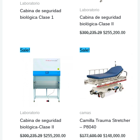
Laboratorio
Laboratorio
Cabina de seguridad
biológica Clase 1
Cabina de seguridad
biológica-Clase II
$
300,235.29
$
255,200.00
Original
Current
Original
Current
Sale!
Sale!
price
price
price
price
was:
is:
was:
is:
$300,235.29.
$255,200.00.
$177,600.00.
$148,00
Laboratorio
camas
Cabina de seguridad
Camilla Trauma Stretcher
biológica-Clase II
– P8040
$
300,235.29
$
255,200.00
$
177,600.00
$
148,000.00