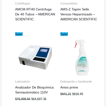
Centrifugas
Consumibles
AMCM-RT40 Centrífuga
AMS-Z Tapón Sello
De 40 Tubos – AMERICAN
Venoso Heparinizado –
SCIENTIFIC
AMERICAN SCIENTIFIC
Original
Current
Original
Current
Sale!
Sale!
price
price
price
price
was:
is:
was:
is:
$76,008.66.
$64,607.36.
$941.21.
$818.45.
Laboratorio
Detergente y Sanitizante
Analizador De Bioquímica
Anios prime
Semiautomático 110V
$
941.21
$
818.45
$
76,008.66
$
64,607.36