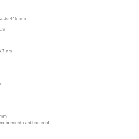
ima de 445 mm
 µm
3.7 nm
m
5 mm
ecubrimiento antibacterial