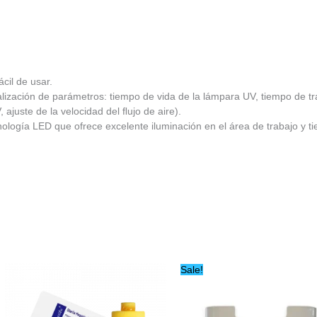
ácil de usar.
lización de parámetros: tiempo de vida de la lámpara UV, tiempo de tra
 ajuste de la velocidad del ﬂujo de aire).
ología LED que ofrece excelente iluminación en el área de trabajo y tien
Original
Current
Sale!
price
price
was:
is:
$73,270.59.
$62,280.00