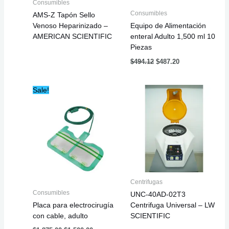
Consumibles
Consumibles
AMS-Z Tapón Sello
Venoso Heparinizado –
Equipo de Alimentación
AMERICAN SCIENTIFIC
enteral Adulto 1,500 ml 10
Piezas
$
494.12
$
487.20
Original
Current
Sale!
price
price
was:
is:
$1,875.00.
$1,500.00.
Centrifugas
Consumibles
UNC-40AD-02T3
Placa para electrocirugía
Centrifuga Universal – LW
con cable, adulto
SCIENTIFIC