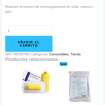
Reducen el número de microorganismos en uñas, manos y
pies
AÑADIR AL
CARRITO
SKU:
MED67001
Categorías:
Consumibles
,
Tienda
Productos relacionados
Original
Current
Sale!
price
price
was:
is:
$494.12.
$487.20.