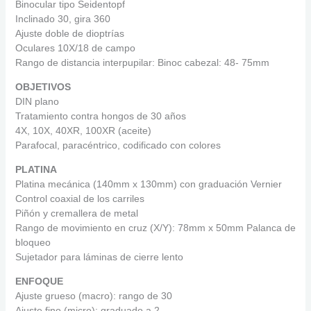
Binocular tipo Seidentopf
Inclinado 30, gira 360
Ajuste doble de dioptrías
Oculares 10X/18 de campo
Rango de distancia interpupilar: Binoc cabezal: 48- 75mm
OBJETIVOS
DIN plano
Tratamiento contra hongos de 30 años
4X, 10X, 40XR, 100XR (aceite)
Parafocal, paracéntrico, codificado con colores
PLATINA
Platina mecánica (140mm x 130mm) con graduación Vernier
Control coaxial de los carriles
Piñón y cremallera de metal
Rango de movimiento en cruz (X/Y): 78mm x 50mm Palanca de
bloqueo
Sujetador para láminas de cierre lento
ENFOQUE
Ajuste grueso (macro): rango de 30
Ajuste fino (micro): graduado a 2