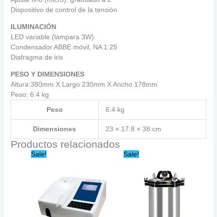
Dispositivo de control de la tensión
ILUMINACIÓN
LED variable (lámpara 3W)
Condensador ABBE móvil, NA 1.25
Diafragma de iris
PESO Y DIMENSIONES
Altura:380mm X Largo 230mm X Ancho 178mm
Peso: 6.4 kg
Peso
6.4 kg
Dimensiones
23 × 17.8 × 38 cm
Productos relacionados
Original
Current
Original
Current
Sale!
Sale!
price
price
price
price
was:
is:
was:
is:
$76,008.66.
$64,607.36.
$30,588.24.
$26,000.00