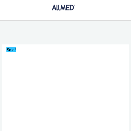
Ir
Microscopio
Original
Current
al
Revelation
price
price
contenido
III
was:
is:
Plano
$27,963.53.
$23,769.00.
R3M-
BN4A-
DPL3-
Lw
Sale!
Scientific
cantidad