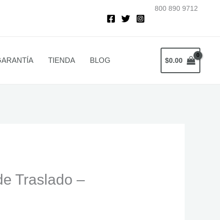
800 890 9712
GARANTÍA
TIENDA
BLOG
$
0.00
de Traslado –