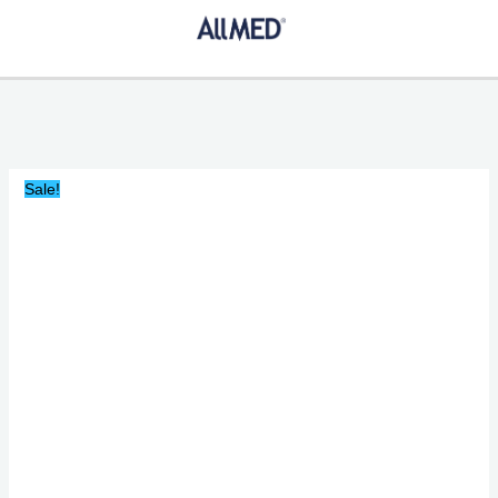
Ir
Solucion
Original
Current
al
Cloruro
price
price
contenido
De
was:
is:
Sodio
$1,699.00.
$1,500.00.
frasco
50ml
PISA
cantidad
Sale!