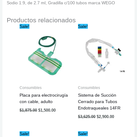
Sodio 1:9, de 2.7 ml, Gradilla c/100 tubos marca WEGO
Productos relacionados
Original
Current
Original
Current
Sale!
Sale!
price
price
price
price
was:
is:
was:
is:
$1,875.00.
$1,500.00.
$3,625.00.
$2,900.00.
Consumibles
Consumibles
Placa para electrocirugía
Sistema de Succión
con cable, adulto
Cerrado para Tubos
Endotraqueales 14FR
$
1,875.00
$
1,500.00
$
3,625.00
$
2,900.00
Original
Current
Original
Current
Sale!
Sale!