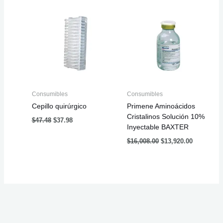
price
price
price
price
was:
is:
was:
is:
$47.48.
$37.98.
$16,008.00.
$13,920.00
Consumibles
Consumibles
Cepillo quirúrgico
Primene Aminoácidos
Cristalinos Solución 10%
$
47.48
$
37.98
Inyectable BAXTER
$
16,008.00
$
13,920.00