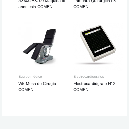
AX600/AX700 Máquina de
Lámpara Quirúrgica L5-
anestesia-COMEN
COMEN
Equipo médico
Electrocardiógrafos
W5-Mesa de Cirugía –
Electrocardiógrafo H12-
COMEN
COMEN